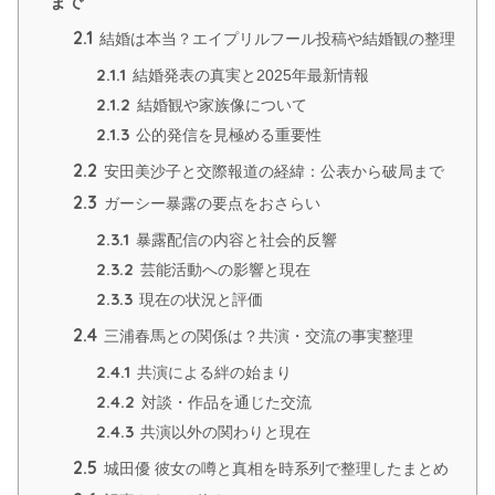
まで
2.1
結婚は本当？エイプリルフール投稿や結婚観の整理
2.1.1
結婚発表の真実と2025年最新情報
2.1.2
結婚観や家族像について
2.1.3
公的発信を見極める重要性
2.2
安田美沙子と交際報道の経緯：公表から破局まで
2.3
ガーシー暴露の要点をおさらい
2.3.1
暴露配信の内容と社会的反響
2.3.2
芸能活動への影響と現在
2.3.3
現在の状況と評価
2.4
三浦春馬との関係は？共演・交流の事実整理
2.4.1
共演による絆の始まり
2.4.2
対談・作品を通じた交流
2.4.3
共演以外の関わりと現在
2.5
城田優 彼女の噂と真相を時系列で整理したまとめ