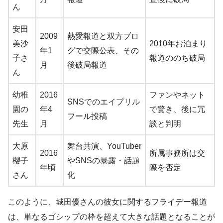
ん
安田
2009
熱愛報道と双方ブロ
美沙
2010年お泊まり
年1
グで交際公表、その
子さ
報道ののち破局
月
後破局報道
ん
幼稚
2016
ファンやネット
SNSでのエイプリル
園の
年4
で驚き、後に冗
フール投稿
先生
月
談と判明
大原
舞台共演、YouTuber
2016
所属事務所は交
櫻子
やSNSの暴露・話題
年頃
際を否定
さん
化
このように、城田優さんの彼女に関するフライデー報道
は、単なるゴシップの枠を超えて大きな話題となることが