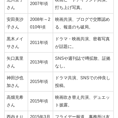
2007年頃
さん
打ち上げ写真。
安田美沙
2008年～2
映画共演、ブログで交際認め
子さん
010年頃
る、報道のち破局。
黒木メイ
ドラマ・映画共演、密着写真
2011年頃
サさん
が話題に。
矢口真里
SNSや週刊誌で噂拡散、証拠
2013年頃
さん
なし。
神田沙也
ドラマ共演、SNSでの仲良し
2015年頃
加さん
投稿。
高畑充希
映画吹き替え共演、デュエッ
2015年頃
さん
ト披露。
西内まり
2015年3月
フライデー報道、事務所は友