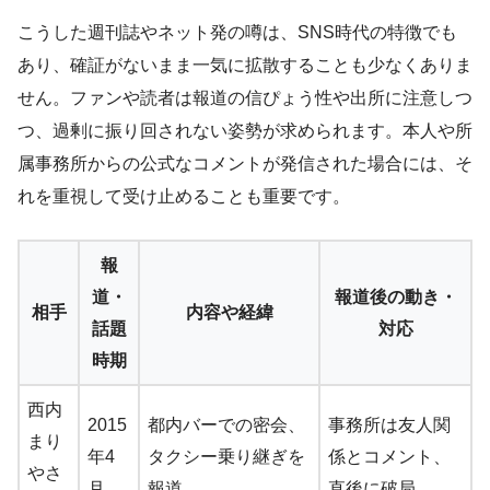
こうした週刊誌やネット発の噂は、SNS時代の特徴でも
あり、確証がないまま一気に拡散することも少なくありま
せん。ファンや読者は報道の信ぴょう性や出所に注意しつ
つ、過剰に振り回されない姿勢が求められます。本人や所
属事務所からの公式なコメントが発信された場合には、そ
れを重視して受け止めることも重要です。
報
道・
報道後の動き・
相手
内容や経緯
話題
対応
時期
西内
2015
都内バーでの密会、
事務所は友人関
まり
年4
タクシー乗り継ぎを
係とコメント、
やさ
月
報道
直後に破局