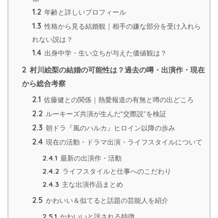
1.2
年齢と詳しいプロフィール
1.3
性格から見る結婚観｜相手の嫌な部分を受け入れら
れない説は？
1.4
出身中学・生い立ちが与えた価値観は？
2
村川絵梨の結婚の可能性は？過去の噂・出演作・現在
から総合考察
2.1
佐藤健との関係｜熱愛報道の有無と噂の出どころ
2.2
ルーキーズ共演が生んだ“交際説”を検証
2.3
朝ドラ『風のハルカ』ヒロイン以降の歩み
2.4
現在の活動・ドラマ出演・ライフスタイルについて
2.4.1
最新の出演作・活動
2.4.2
ライフスタイルと仕事へのこだわり
2.4.3
主な出演作品まとめ
2.5
かわいい＆似てると話題の芸能人を紹介
2.5.1
かわいいと評される特徴