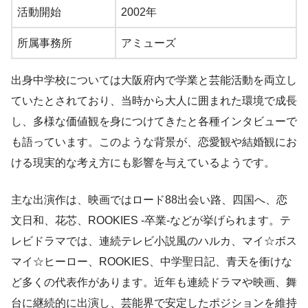
活動開始
2002年
所属事務所
アミューズ
出身中学校については大阪府内で学業と芸能活動を両立し
ていたとされており、当時から大人に囲まれた環境で成長
し、多様な価値観を身につけてきたと各種インタビューで
も語っています。このような背景が、恋愛観や結婚観にお
ける現実的な考え方にも影響を与えているようです。
主な出演作は、映画ではロード88出会い路、四国へ、恋
文日和、花芯、ROOKIES -卒業-などが挙げられます。テ
レビドラマでは、連続テレビ小説風のハルカ、マイ☆ボス
マイ☆ヒーロー、ROOKIES、中学聖日記、青天を衝けな
ど多くの代表作があります。近年も連続ドラマや映画、舞
台に継続的に出演し、芸能界で安定したポジションを維持