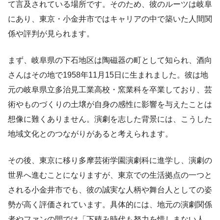
て言及されている場所です。そのため、彼のルーツは岐阜
にあり、東京・小金井市ではキャリアの中で築いた人間関
係や評判が見られます。
まず、岐阜県の下石地区は陶磁器の町として知られ、酒向
さんはその地で1958年11月15日に生まれました。彼は地
元の岐阜県立多治見工業高校・窯業科を卒業しており、芸
術やものづくりの土壌が自身の感性に影響を与えたことは
想像に難くありません。演劇を志した背景には、こうした
地域文化とのつながりがあると考えられます。
その後、東京に移り多摩芸術学園演劇科に進学し、演劇の
世界へ進むことになりますが、東京での生活拠点の一つと
される小金井市でも、彼の誠実な人柄や舞台人としての姿
勢が高く評価されています。具体的には、地元の演劇関係
者やファンの間では「下積み時代も努力を惜しまない人