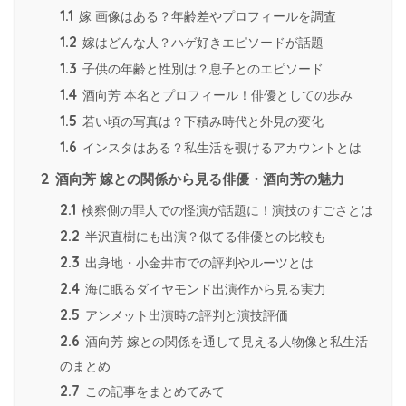
1.1
嫁 画像はある？年齢差やプロフィールを調査
1.2
嫁はどんな人？ハゲ好きエピソードが話題
1.3
子供の年齢と性別は？息子とのエピソード
1.4
酒向芳 本名とプロフィール！俳優としての歩み
1.5
若い頃の写真は？下積み時代と外見の変化
1.6
インスタはある？私生活を覗けるアカウントとは
2
酒向芳 嫁との関係から見る俳優・酒向芳の魅力
2.1
検察側の罪人での怪演が話題に！演技のすごさとは
2.2
半沢直樹にも出演？似てる俳優との比較も
2.3
出身地・小金井市での評判やルーツとは
2.4
海に眠るダイヤモンド出演作から見る実力
2.5
アンメット出演時の評判と演技評価
2.6
酒向芳 嫁との関係を通して見える人物像と私生活
のまとめ
2.7
この記事をまとめてみて