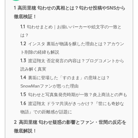
る
]
1
高田里穂 匂わせの真相とは？匂わせ投稿やSNSから
徹底検証！
1.1
匂わせまとめ｜お揃いパーカーや絵文字の一致と
は？
1.2
インスタ 裏垢が物議を醸した理由とは？アカウン
ト削除の経緯も解説
1.3
渡辺翔太 否定発言の内容は？ブログコメントから
読み解く真実
1.4
裏垢に登場した「すのまま」の意味とは？
SnowManファンが怒った理由
1.5
匂わせと写真集発売時期が一致？炎上商法との声も
1.6
渡辺翔太 ドラマ共演がきっかけ？『世にも奇妙な
物語』での距離感が話題に
2
高田里穂 匂わせ疑惑の影響とファン・世間の反応を
徹底解説！