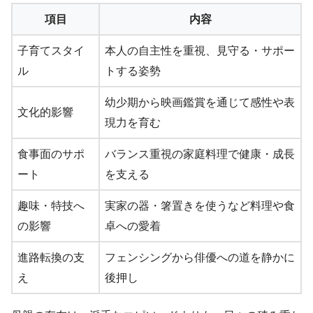
項目
内容
子育てスタイ
本人の自主性を重視、見守る・サポー
ル
トする姿勢
幼少期から映画鑑賞を通じて感性や表
文化的影響
現力を育む
食事面のサポ
バランス重視の家庭料理で健康・成長
ート
を支える
趣味・特技へ
実家の器・箸置きを使うなど料理や食
の影響
卓への愛着
進路転換の支
フェンシングから俳優への道を静かに
え
後押し