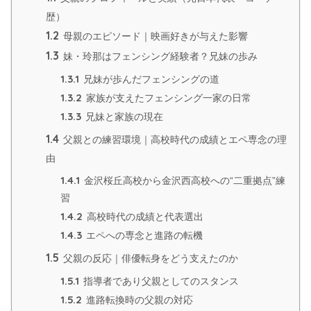
歴）
1.2
母親のエピソード｜映画好きが与えた影響
1.3
妹・玲那はフェンシング経験者？兄妹の歩み
1.3.1
兄妹が歩んだフェンシングの道
1.3.2
家族が支えたフェンシング一家の日常
1.3.3
兄妹と家族の現在
1.4
父親との練習環境｜高校時代の成績とエペ専念の理
由
1.4.1
金沢桜丘高校から金沢西高校への“二重拠点”練
習
1.4.2
高校時代の成績と代表選出
1.4.3
エペへの専念と進路の転機
1.5
父親の反応｜俳優転身をどう支えたのか
1.5.1
指導者であり父親としてのスタンス
1.5.2
進路転換時の父親の対応