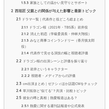
1.5.3
家族としての温かい見守りとサポート
2
西垣匠 父親との関係が与えた影響と最新トピック
2.1
ドラマ一覧｜代表作と役どころ総まとめ
2.1.1
ドラゴン桜（2021年・TBS系）岩井役
2.1.2
消えた初恋（学級委員長・仲林大翔役）
2.1.3
みなと商事コインランドリー（香月慎太郎
役）
2.1.4
代表作で見せる演技の幅と視聴者評価
2.2
ドラゴン桜の出演シーンと評価を振り返り
2.2.1
岩井というキャラクター
2.2.2
視聴者・メディアからの評価
2.3
cm出演まとめ｜ゼクシィほか話題CMをチェック
2.4
草川拓弥と“似てる”？共演・比較トピック
2.5
彼女の噂と真相｜熱愛報道はある？
2.5.1
熱愛に関する週刊誌報道や公式発表