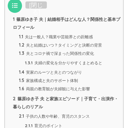
目次
[
閉じ
る
]
1
篠原ゆき子 夫｜結婚相手はどんな人？関係性と基本プ
ロフィール
1.1
夫は一般人？職業や芸能界との距離感
1.2
夫と結婚はいつ？タイミングと決断の背景
1.3
夫とコロナ禍で深まった関係性の変化
1.3.1
夫婦の変化を分かりやすくまとめると
1.4
実家のルーツと夫とのつながり
1.5
家族構成と夫のサポート体制
1.6
両親の教育観が夫婦観に与えた影響
2
篠原ゆき子 夫 と家族エピソード｜子育て・出演作・
暮らしのリアル
2.1
子供の人数や年齢、育児のスタンス
2.1.1
育児のポイント