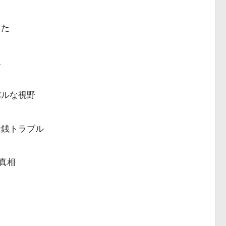
った
報
バルな視野
金銭トラブル
真相