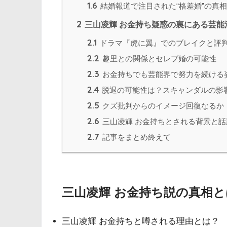
1.6
結婚報道で注目された“格差婚”の真相
2
三山凌輝 お金持ち疑惑の裏にある芸能
2.1
ドラマ『虎に翼』でのブレイクと評
2.2
趣里との関係とセレブ婚の可能性
2.3
お金持ちでも芸能界で努力を続ける
2.4
脱退の可能性は？スキャンダルの影
2.5
クズ批判からのイメージ回復なるか
2.6
三山凌輝 お金持ちとされる背景と
2.7
記事をまとめ終えて
三山凌輝 お金持ち説の真相
三山凌輝 お金持ちと噂される理由とは？