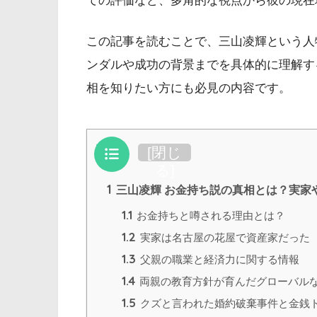
ての評価など、多角的な視点から彼の現在
この記事を読むことで、三山凌輝という人
ンダルや成功の背景までを具体的に理解す
相を知りたい方にも必見の内容です。
目次
[
閉じ
る
]
1
三山凌輝 お金持ち説の真相とは？実家
1.1
お金持ちと噂される理由とは？
1.2
実家は名古屋の花屋で資産家だった
1.3
父親の職業と経済力に関する情報
1.4
両親の教育方針が育んだグローバル
1.5
クズと言われた婚約破棄事件と金銭