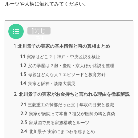
ルーツや人柄に触れてみてください。
目次
[
閉じ
る
]
1
北川景子の実家の基本情報と噂の真相まとめ
1.1
実家はどこ？｜神戸・中央区説を検証
1.2
父の学歴は？灘・慶應・京大ほか諸説を整理
1.3
母親はどんな人？エピソードと教育方針
1.4
実家と阪神・淡路大震災
2
北川景子の実家がお金持ちと言われる理由を徹底解説
2.1
三菱重工の幹部だった父｜年収の目安と役職
2.2
実家が病院って本当？祖父が医師の噂と真偽
2.3
家系図で見る家族構成とルーツ
2.4
北川景子 実家にまつわる総まとめ