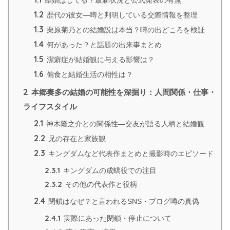
1.2
歴代の彼女—噂と判明している交際情報を整理
1.3
栗原菊乃との結婚説は本当？噂の出どころを検証
1.4
何があった？と話題の出来事まとめ
1.5
潔癖症が結婚観に与える影響は？
1.6
偏食と結婚生活の相性は？
2
本郷奏多の結婚の可能性を深掘り：人間関係・仕事・
ライフスタイル
2.1
神木隆之介との関係性—交友が語る人柄と結婚観
2.2
兄の存在と家族観
2.3
キングダムなど代表作まとめと撮影時のエピソード
2.3.1
キングダムの成蟜役での注目
2.3.2
その他の代表作と役柄
2.4
閉鎖はなぜ？と言われるSNS・ブログ噂の真偽
2.4.1
実際にあった閉鎖・停止について