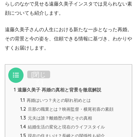
らしのなかで見せる遠藤久美子インスタでは見られない素
顔についても紹介します。
遠藤久美子さんの人生における新たな一歩となった再婚。
その背景と今の姿を、信頼できる情報に基づき、わかりや
すくお届けします。
目次
[
閉じ
る
]
1
遠藤久美子 再婚の真相と背景を徹底解説
1.1
再婚はいつ？夫との馴れ初めとは
1.2
旦那の職業とは？映画監督・横尾初喜の素顔
1.3
元夫は誰？離婚歴の噂とその真相
1.4
結婚生活の変化と現在のライフスタイル
1.5
現在の住まいは？長崎との関係性も紹介