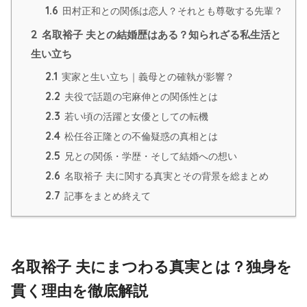
1.6
田村正和との関係は恋人？それとも尊敬する先輩？
2
名取裕子 夫との結婚歴はある？知られざる私生活と
生い立ち
2.1
実家と生い立ち｜義母との確執が影響？
2.2
夫役で話題の宅麻伸との関係性とは
2.3
若い頃の活躍と女優としての転機
2.4
松任谷正隆との不倫疑惑の真相とは
2.5
兄との関係・学歴・そして結婚への想い
2.6
名取裕子 夫に関する真実とその背景を総まとめ
2.7
記事をまとめ終えて
名取裕子 夫にまつわる真実とは？独身を
貫く理由を徹底解説