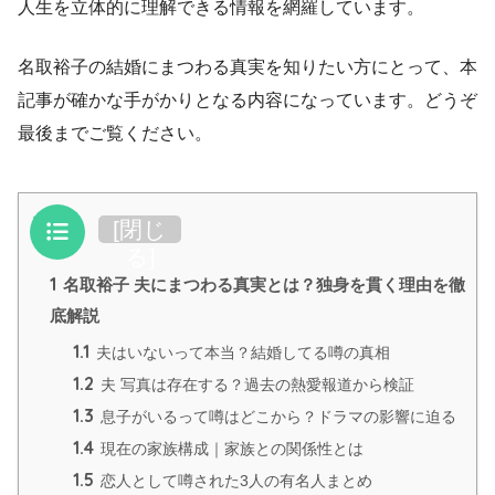
人生を立体的に理解できる情報を網羅しています。
名取裕子の結婚にまつわる真実を知りたい方にとって、本
記事が確かな手がかりとなる内容になっています。どうぞ
最後までご覧ください。
目次
[
閉じ
る
]
1
名取裕子 夫にまつわる真実とは？独身を貫く理由を徹
底解説
1.1
夫はいないって本当？結婚してる噂の真相
1.2
夫 写真は存在する？過去の熱愛報道から検証
1.3
息子がいるって噂はどこから？ドラマの影響に迫る
1.4
現在の家族構成｜家族との関係性とは
1.5
恋人として噂された3人の有名人まとめ