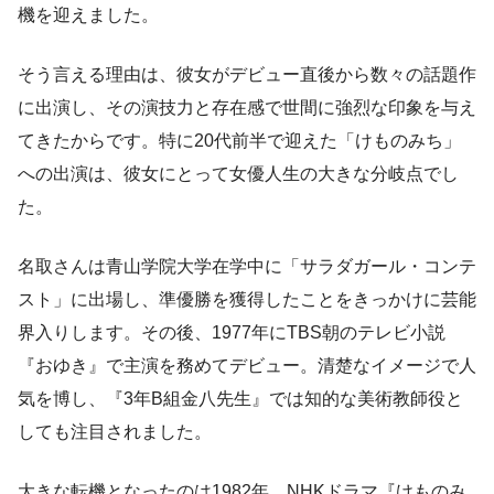
機を迎えました。
そう言える理由は、彼女がデビュー直後から数々の話題作
に出演し、その演技力と存在感で世間に強烈な印象を与え
てきたからです。特に20代前半で迎えた「けものみち」
への出演は、彼女にとって女優人生の大きな分岐点でし
た。
名取さんは青山学院大学在学中に「サラダガール・コンテ
スト」に出場し、準優勝を獲得したことをきっかけに芸能
界入りします。その後、1977年にTBS朝のテレビ小説
『おゆき』で主演を務めてデビュー。清楚なイメージで人
気を博し、『3年B組金八先生』では知的な美術教師役と
しても注目されました。
大きな転機となったのは1982年、NHKドラマ『けものみ