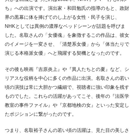
ち』への出演です。演出家・和田勉氏の指導のもと、政財
界の黒幕に体を捧げてのし上がる女性・民子を演じ、
NHKとしては異例の濃厚なベッドシーンが話題を呼びま
した。名取さんの「女優魂」を象徴するこの作品は、彼女
のイメージを一変させ、「清楚系女優」から「体当たりで
演じる本格派女優」へと飛躍する契機となったのです。
その後も映画『吉原炎上』や『異人たちとの夏』など、シ
リアスな役柄を中心に多くの作品に出演。名取さんの若い
頃の演技は常に大胆かつ繊細で、視聴者に強い印象を残す
ものでした。これらの活躍があってこそ、後年の『法医学
教室の事件ファイル』や『京都地検の女』といった安定し
たポジションに繋がったのです。
つまり、名取裕子さんの若い頃の活躍は、見た目の美しさ