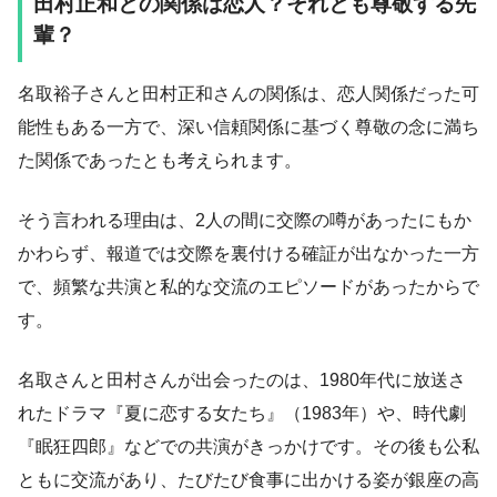
田村正和との関係は恋人？それとも尊敬する先
輩？
名取裕子さんと田村正和さんの関係は、恋人関係だった可
能性もある一方で、深い信頼関係に基づく尊敬の念に満ち
た関係であったとも考えられます。
そう言われる理由は、2人の間に交際の噂があったにもか
かわらず、報道では交際を裏付ける確証が出なかった一方
で、頻繁な共演と私的な交流のエピソードがあったからで
す。
名取さんと田村さんが出会ったのは、1980年代に放送さ
れたドラマ『夏に恋する女たち』（1983年）や、時代劇
『眠狂四郎』などでの共演がきっかけです。その後も公私
ともに交流があり、たびたび食事に出かける姿が銀座の高