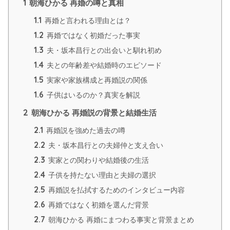
1
朝海ひかる 再婚の噂と真相
1.1
再婚と言われる理由とは？
1.2
再婚ではなく初婚だった事実
1.3
夫・坂本昌行との出会いと馴れ初め
1.4
夫との年齢差や結婚時のエピソード
1.5
実家や家族構成と再婚説の関係
1.6
子供はいるのか？真実を解説
2
朝海ひかる 再婚説の背景と結婚生活
2.1
再婚説を強めた過去の噂
2.2
夫・坂本昌行との夫婦仲と支え合い
2.3
実家との関わりや結婚後の生活
2.4
子供を持たない理由と夫婦の選択
2.5
再婚説を払拭するためのインタビュー内容
2.6
再婚ではなく初婚を選んだ背景
2.7
朝海ひかる 再婚にまつわる事実と背景まとめ