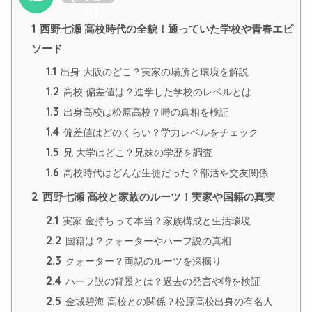
る
]
1
西野七瀬 高校時代の全貌！通っていた学校や青春エピ
ソード
1.1
出身 大阪のどこ？実家の場所と環境を解説
1.2
高校 偏差値は？進学した学校のレベルとは
1.3
出身高校は松原高校？噂の真相を検証
1.4
偏差値はどのくらい？学力レベルをチェック
1.5
兄 大学はどこ？兄妹の学歴を調査
1.6
高校時代はどんな生徒だった？部活や交友関係
2
西野七瀬 高校と家族のルーツ！実家や国籍の真実
2.1
実家 金持ちって本当？家族構成と生活環境
2.2
国籍は？クォーターやハーフ説の真相
2.3
クォーター？両親のルーツを深掘り
2.4
ハーフ説の背景とは？過去の発言や噂を検証
2.5
金城碧海 高校との関係？松原高校出身の有名人