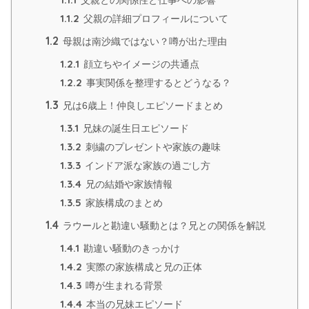
父親との関係性と仕事への影響
1.1.2
父親の詳細プロフィールについて
1.2
母親は南沙織ではない？噂が出た理由
1.2.1
顔立ちやイメージの共通点
1.2.2
事実関係を整理するとどうなる？
1.3
兄は6歳上！仲良しエピソードまとめ
1.3.1
兄妹の誕生日エピソード
1.3.2
刺繍のプレゼントや家族の趣味
1.3.3
インドア派な家族の過ごし方
1.3.4
兄の結婚や家族情報
1.3.5
家族構成のまとめ
1.4
ラウールと勘違い騒動とは？兄との関係を解説
1.4.1
勘違い騒動のきっかけ
1.4.2
実際の家族構成と兄の正体
1.4.3
噂が生まれる背景
1.4.4
本当の兄妹エピソード