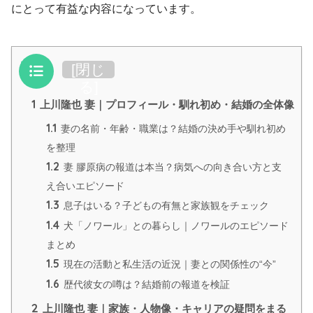
にとって有益な内容になっています。
目次
[
閉じ
る
]
1
上川隆也 妻｜プロフィール・馴れ初め・結婚の全体像
1.1
妻の名前・年齢・職業は？結婚の決め手や馴れ初め
を整理
1.2
妻 膠原病の報道は本当？病気への向き合い方と支
え合いエピソード
1.3
息子はいる？子どもの有無と家族観をチェック
1.4
犬「ノワール」との暮らし｜ノワールのエピソード
まとめ
1.5
現在の活動と私生活の近況｜妻との関係性の“今”
1.6
歴代彼女の噂は？結婚前の報道を検証
2
上川隆也 妻｜家族・人物像・キャリアの疑問をまる