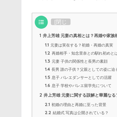
目次
[
閉じ
る
]
1
井上芳雄 元妻の真相とは？再婚や家族
1.1
元妻は実在する？初婚・再婚の真実
1.2
再婚相手・知念里奈との馴れ初めと
1.3
元妻 子供の関係性と長男の素顔
1.4
長男 誰の子供？父親としての姿に迫
1.5
息子 バレエダンサーとしての活躍
1.6
息子 学校やバレエ留学先について
2
井上芳雄 元妻に関する誤解と華麗なる
2.1
初婚の理由と再婚に至った背景
2.2
結婚式 写真は公開されている？